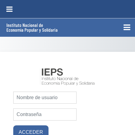
Saltar al contenido principal
PANEL LATERAL
Entrar a Herrami
Nombre de usuario
Contraseña
ACCEDER